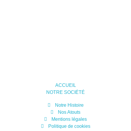
l’intermédiaire des paramètres figurant au sein de son
logiciel de navigation.
ARTICLE 8 : Droit applicable et juridiction compétente
La législation française s’applique au présent contrat. En
cas d’absence de résolution amiable d’un litige né entre
les parties, les tribunaux français seront seuls
compétents pour en connaître.
Pour toute question relative à l’application des présentes
CGU, vous pouvez joindre l’éditeur aux coordonnées
inscrites à l’ARTICLE 1.
ACCUEIL
NOTRE SOCIÉTÉ
Notre Histoire
Nos Atouts
Mentions légales
Politique de cookies